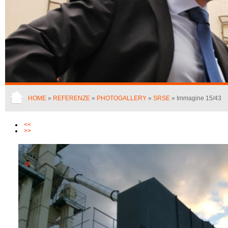
HOME
»
REFERENZE
»
PHOTOGALLERY
»
SRSE
» Immagine 15/43
<<
>>