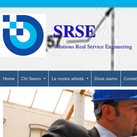
SRSE
Solutions Real Service Engineering
Home
Chi Siamo
Le nostre attività
Dove siamo
Contatt